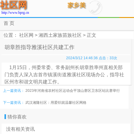
社区网
http://www.bprg.cn
首 页
位置：
社区网
>
湘西土家族苗族社区
> 正文
胡章胜指导雅溪社区共建工作
2024/3/12 14:46:36 点击：
33
次
1月15日，州委常委、常务副州长胡章胜率州直相关部
门负责人深入吉首市镇溪街道雅溪社区现场办公，指导社
区州市和谐文明共建工作。
由州政府办等12家单位组成的和谐文明共建工作组自20
上一篇资讯：
2023年河南省农村社区运动会平顶山赛区卫东区站比赛举行
10年进驻雅溪社区以来，全力打造“平安雅溪”，改进社区
下一篇资讯：
武汉湘隆社区：用爱织就温馨社区网格
服务，狠抓社区精神文明建设，改善社区基础条件。结合
城市建设，雅溪社区建好社区路灯，实施了人民路与209
猜你喜欢
国道连接线工程，完成了环村消防通道和天堂垄森林公园
消防通道的路基建设，完成了4组社区道路硬化。结合30
没有相关资讯
周年吉首市庆，雅溪社区启动“六小”设施建设工程，截至目