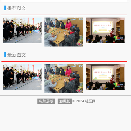
前，已完成社区农贸市场改造，新建和改造3个社区垃圾
推荐图文
围，启动2组安全饮水工程，启动龙泉古井小广场建设工程
和社区群众服务中心建设工程。
胡章胜一行冒着雨雪实地察看了雅溪社区群众服务中
心、罗荣光故居和环村消防通道等建设项目。听取工作组
相关情况汇报后，胡章胜肯定了州市共建雅溪社区工作开
展以来取得的成绩，并就罗荣光故居保护改造、龙泉古井
小广场建设和道路硬化等具体项目作出指示和部署。他强
最新图文
调，要充分认识州市和谐文明共建工作的重要性，是推进
新型城市化、密切联系群众和推进文明建设的需要。要重
点抓好社区制定发展规划、基础设施建设、建立长效机制
等方面，全方位推进州市和谐文明共建工作。
相关文件：
关闭
电脑屏版
触屏版
© 2024 社区网
打印
扫一扫在手机打开当前页
首页_政务要闻_湘西时政
胡章胜指导雅溪社区共建工作-湘西州政府门户网站