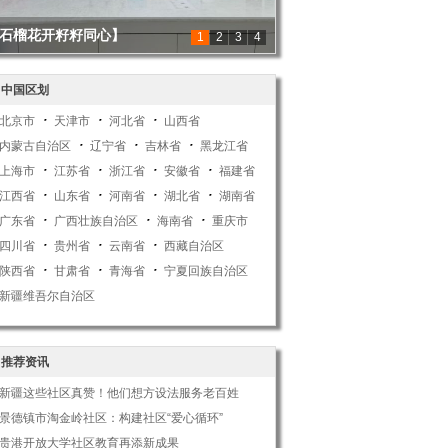
石榴花开籽籽同心】
1
2
3
4
中国区划
北京市
天津市
河北省
山西省
内蒙古自治区
辽宁省
吉林省
黑龙江省
上海市
江苏省
浙江省
安徽省
福建省
江西省
山东省
河南省
湖北省
湖南省
广东省
广西壮族自治区
海南省
重庆市
四川省
贵州省
云南省
西藏自治区
陕西省
甘肃省
青海省
宁夏回族自治区
新疆维吾尔自治区
推荐资讯
新疆这些社区真赞！他们想方设法服务老百姓
景德镇市淘金岭社区：构建社区“爱心循环”
贵港开放大学社区教育再添新成果