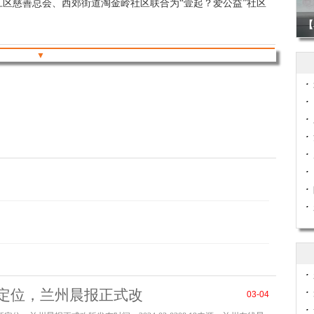
昌江区慈善总会、西郊街道淘金岭社区联合为“壹起？爱公益”社区
【
▼
，昌江区西郊街道淘金岭社区党支部书记章忠锋通过上门拜访等
谢他们帮助社区困难群体，慷慨捐赠。
无关，请网友慎重判断
新定位，兰州晨报正式改
03-04