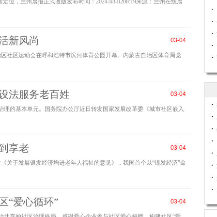
新定位，兰州晨报正式改版发布时间：2024-03-0208:19来源：兰州在线晨
活新风尚
03-04
年内蒙古自治区社区运动会在呼和浩特市滨河体育公园开幕。内蒙古自治区体育局党
设法服务老百姓
03-04
和城市治理的基本单元。国务院办公厅近日转发国家发展改革委《城市社区嵌入
到享老
03-04
公厅印发《关于发展银发经济增进老年人福祉的意见》，我国首个以“银发经济”命
区“爱心循环”
03-04
共建共治共享的社区治理格局，感谢爱心企业参与社区爱心捐赠，构建社区“爱