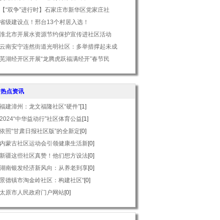
【“双争”进行时】石家庄市新华区党家庄社
省级建设点！邢台13个村居入选！
淮北市开展水资源节约保护宣传进社区活动
云南安宁连然街道光明社区：多举措撑起未成
芜湖经开区开展“龙腾虎跃福满经开”春节民
热点资讯
福建漳州：龙文福隆社区“硬件”
[1]
2024“中华益动行”社区体育公益
[1]
依照“甘肃日报社区版”的全新定
[0]
内蒙古社区运动会引领健康生活新
[0]
新疆这些社区真赞！他们想方设法
[0]
湖南银发经济新风向：从养老到享
[0]
景德镇市淘金岭社区：构建社区“
[0]
太原市人民政府门户网站
[0]