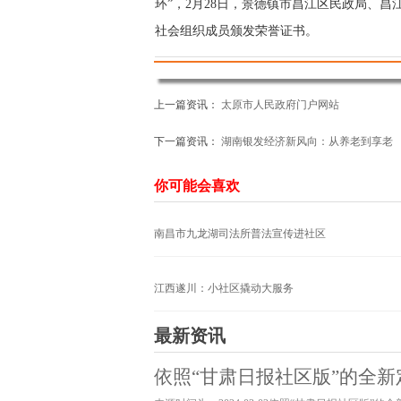
环”，2月28日，景德镇市昌江区民政局、
社会组织成员颁发荣誉证书。
为对爱心企业人士的善举表达感激之情
方式逐一发放荣誉证书到14位成员手中，感
上一篇资讯：
太原市人民政府门户网站
文章来源于：
http://www.bprg.cn
社区网
下一篇资讯：
湖南银发经济新风向：从养老到享老
网站内容来源于网络，其真实性与本站
你可能会喜欢
南昌市九龙湖司法所普法宣传进社区
江西遂川：小社区撬动大服务
最新资讯
依照“甘肃日报社区版”的全