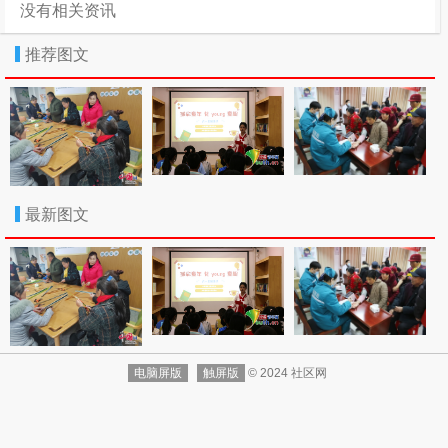
没有相关资讯
00余人次，关爱服务队组织爱心企业和人士为社区特困家
庭、儿童捐赠物资8万元，文明实践队开展亲子阅读、交通
推荐图文
劝导、移风易俗、垃圾分类等多项活动120场次，助力全
国文明城市创建。社区跑团队为空巢独居老人、残疾人、
留守流动儿童、困难家庭等提供帮办代办服务800余次，
维权和矛盾调解队协助社区解决家庭婚姻、财产分割等信
访案件60余件，好邻居服务队通过社群资源为社区宝妈、
再就业女性提供就业创业岗位120余个，共同缔造社区幸
福生活。
最新图文
点点赞
原标题：《喜报｜巴中市恩阳区登科街道白玉社区获评
全国巾帼志愿服务十佳优秀社区》
电脑屏版
触屏版
© 2024 社区网