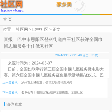
社区网
http://www.bprg.cn
首 页
位置：
社区网
>
巴中社区
> 正文
喜报｜巴中市恩阳区登科街道白玉社区获评全国巾
帼志愿服务十佳优秀社区
2024/3/11 22:20:49 点击：
31
次
来源时间为：2024-03-07
日前，全国妇联举行第三届全国巾帼志愿服务微电影大
赛、第六届全国巾帼志愿服务征集展示活动揭晓仪式。巴
中市恩阳区登科街道白玉社区成功入选。
上一篇资讯：
泸州市北城街道：倡导文明祭祀新风尚
巴中市恩阳区登科街道白玉社区围绕八个一（即权益维
下一篇资讯：
名单公布！资阳这3处获评示范街道、示范社区
护帮一帮、就业创业扶一扶、家庭教育领一领、亲子阅读
学一学、生活困难拉一拉、社区环境治一治、矛盾纠纷调
猜你喜欢
一调、邻里友爱助一助）项目，提供困难帮扶、文化建
设、社区治理等贴心暖心服务。组织医生为辖区老人义诊5