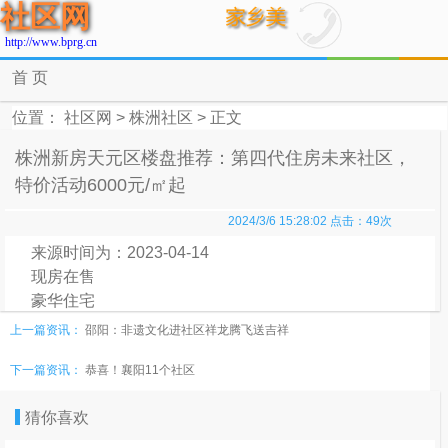
社区网
http://www.bprg.cn
首 页
位置：
社区网
>
株洲社区
> 正文
株洲新房天元区楼盘推荐：第四代住房未来社区，
特价活动6000元/㎡起
2024/3/6 15:28:02 点击：
49
次
来源时间为：2023-04-14
现房在售
豪华住宅
普通住宅
上一篇资讯：
邵阳：非遗文化进社区祥龙腾飞送吉祥
层层有园林，户户有庭院
下一篇资讯：
恭喜！襄阳11个社区
改善好房
扫码拨号
猜你喜欢

株洲新房天元区楼盘推荐：第四代住房未来社区，特价