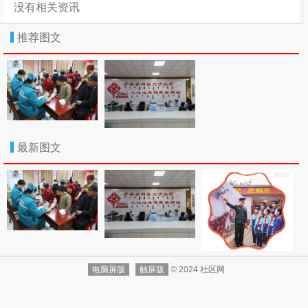
没有相关资讯
活动6000元/㎡起
2023-04-1410:13:24
推荐图文
楼盘网
2023年4月最新资讯：
株洲推荐：。第四代住房未来社区在售产品有普通高层
等。周边有学校：天元区隆兴中学；商场：自带的商业配
套；交通：T69路;B70路;T88路等；
株洲第四代住房未来社区2023年3月目前项目现房销售
中，在售楼栋1#、2#、3#、5#、6#、7#，在售建面约151
最新图文
-185㎡，其中3#、5#、6#、7#半装修，1#、2#带全装
修。其中推出了多套特价房源，享受一口价超值价格。株
洲第四代住房未来社区3月销售价格和2月相比下降150元
每平米。开发商为湖南第四代住房置业有限公司，项目位
置位于天元区珠江北路与新东路交汇处。
第四代住房未来社区5栋预售许可证号为预许字(2021)第
90号，拿证时间为2021年3月22日，预计2021年3月22日
电脑屏版
触屏版
© 2024 社区网
开始销售，总房源为128套，在售户型为建面约151-163平
米三房四房。价格预计为均价7500元/㎡。了解更多项目信