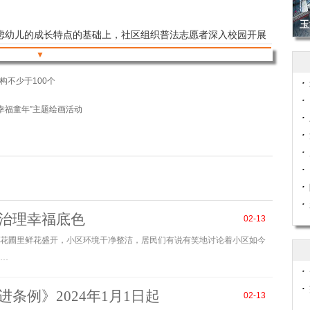
玉
考虑幼儿的成长特点的基础上，社区组织普法志愿者深入校园开展
▼
戒毒所，用通俗易懂的语言和生动有趣的案例，将禁毒知识送到
深刻认识到合成毒品的危害性，有效预防吸毒和违法行为的发
构不少于100个
幸福童年”主题绘画活动
合昆明航空救援支队等部门走进校园，积极开展消防安全教育与应
逃生演练等方式，使孩子们深刻认识到火灾的危害，掌握灭火器
开展防拐防骗法治宣传活动，通过案例分析和宣传教育，呼吁孩子
治理幸福底色
02-13
物、不随意离开父母，有效提高孩子们的自我保护意识和家长的
花圃里鲜花盛开，小区环境干净整洁，居民们有说有笑地讨论着小区如今
……
织志愿者深入流动人口家庭，开展流动人口家庭入户走访活动，通
条例》2024年1月1日起
02-13
、健康及心理等方面的实际需求，并力所能及地帮助群众解决问