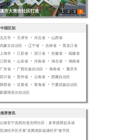
溪市大营街社区打造
1
2
3
4
中国区划
北京市
天津市
河北省
山西省
内蒙古自治区
辽宁省
吉林省
黑龙江省
上海市
江苏省
浙江省
安徽省
福建省
江西省
山东省
河南省
湖北省
湖南省
广东省
广西壮族自治区
海南省
重庆市
四川省
贵州省
云南省
西藏自治区
陕西省
甘肃省
青海省
宁夏回族自治区
新疆维吾尔自治区
推荐资讯
云南安宁连然街道光明社区：多举措撑起未成
芜湖经开区开展“龙腾虎跃福满经开”春节民