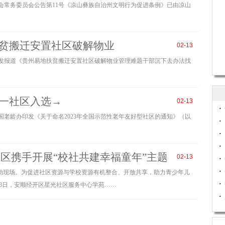
表大会常务委员会公告第11号《凉山彝族自治州文明行为促进条例》已由凉山
活动10余次；文化教育活动30余次；应急安全教育10余次；涉及
贫搬迁安置社区破解物业
视并关心未成年人的健康成长，为其安全成长和全面发展提供有
02-13
量。
日报》刊发报道《贵州易地扶贫搬迁安置社区破解物业管理难题干部沉下去办法找
一社区入选→
02-13
、全国老龄办印发《关于命名2023年全国示范性老年友好型社区的通知》（以
无关，请网友慎重判断
区携手开展“校社共建幸福童年”主题
02-13
-13活动现场。为促进社区资源与学校资源有机整合、开放共享，助力青少年儿
月8日，安顺经开区星光社区服务中心学苑……