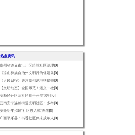
热点资讯
贵州省遵义市汇川区绘就社区治理
[0]
《凉山彝族自治州文明行为促进条
[0]
《人民日报》关注贵州易地扶贫搬
[0]
【文明动态】全国示范！遵义一社
[0]
安顺经开区两社区携手开展“校社
[0]
云南安宁连然街道光明社区：多举
[0]
安徽明年拟建“社区嵌入式”养老
[0]
广西平乐县：书香社区伴未成年人
[0]