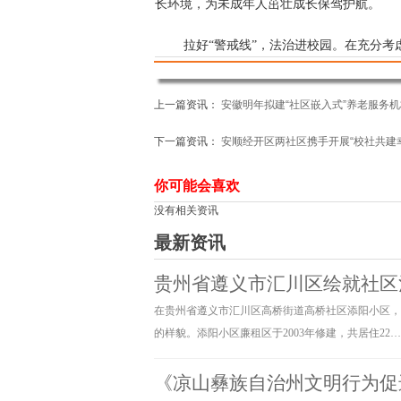
长环境，为未成年人茁壮成长保驾护航。
拉好“警戒线”，法治进校园。在充分
法律法规启蒙教育，并联合云南省第二强制
青少年身边，加强禁毒宣传教育，让青少年
上一篇资讯：
安徽明年拟建“社区嵌入式”养老服务机
生。
下一篇资讯：
安顺经开区两社区携手开展“校社共建
打好“预防针”，安全练自救。社区联
你可能会喜欢
急演练活动，通过普及消防知识、开展应急
没有相关资讯
的使用方法，了解如何进行紧急疏散逃生。
最新资讯
筑牢“安全线”，“双管”一齐下。大力
贵州省遵义市汇川区绘就社区
们不和陌生人交谈、不轻易接受陌生人的礼
在贵州省遵义市汇川区高桥街道高桥社区添阳小区，
防范意识。
的样貌。添阳小区廉租区于2003年修建，共居住22
点亮“关爱灯”，融入共发展。社区组
《凉山彝族自治州文明行为促进
过深入了解，收集记录流动人口子女在教育