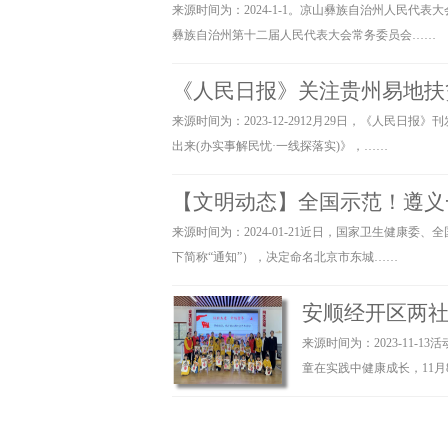
来源时间为：2024-1-1。凉山彝族自治州人民代
题困难，以“微心愿”推动“微项目”。
彝族自治州第十二届人民代表大会常务委员会……
2023年以来，社区共开展未成年人普法
《人民日报》关注贵州易地扶
未成年场所检查30余次等。光明社区高度重
力支持，也为社会的可持续发展贡献重要力
来源时间为：2023-12-2912月29日，《人民
出来(办实事解民忧·一线探落实)》，……
安宁市连然街道党工委供稿供图
【文明动态】全国示范！遵义
文章来源于：
http://www.bprg.cn
社区网
来源时间为：2024-01-21近日，国家卫生健康委
网站内容来源于网络，其真实性与本站
下简称“通知”），决定命名北京市东城……
安顺经开区两社
来源时间为：2023-11
童在实践中健康成长，11